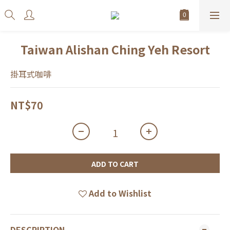
Taiwan Alishan Ching Yeh Resort
掛耳式咖啡
NT$70
ADD TO CART
Add to Wishlist
DESCRIPTION