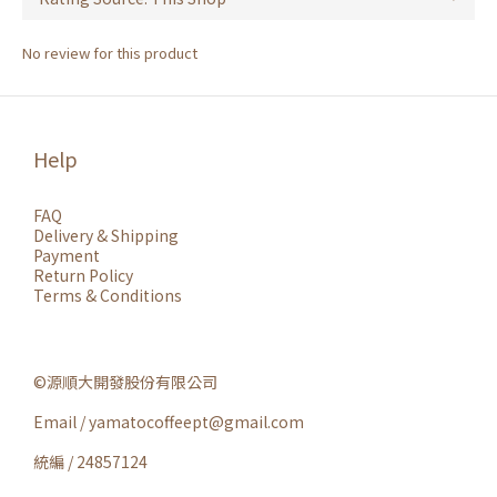
No review for this product
Help
FAQ
Delivery & Shipping
Payment
Return Policy
Terms & Conditions
©源順大開發股份有限公司
Email / yamatocoffeept@gmail.com
統編 / 24857124