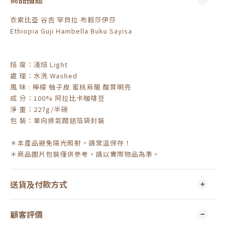
衣索比亞 谷吉 罕貝拉 布穀莎伊莎
Ethiopia Guji Hambella Buku Sayisa
焙 度：淺焙 Light
處 理：水洗 Washed
風 味 : 檸檬 柚子皮 蜜桃烏龍 酸質明亮
成 分：100% 阿拉比卡咖啡豆
淨 重：227g/半磅
包 裝：單向排氣閥鋁箔袋封裝
＊本產品避免陽光照射，請常溫保存！
＊商品圖片包裝僅供參考，請以實際物品為準。
送貨及付款方式
顧客評價