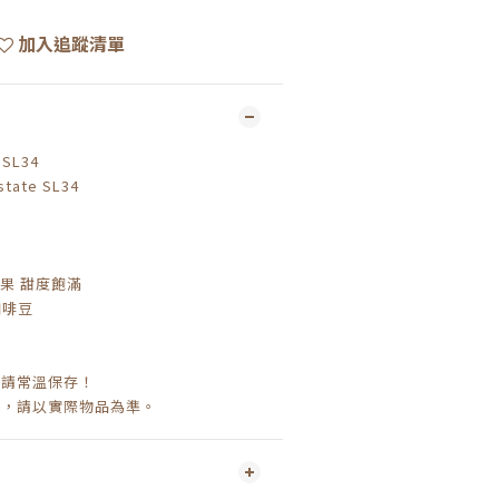
加入追蹤清單
SL34
state SL34
水果 甜度飽滿
咖啡豆
，請常溫保存！
考，請以實際物品為準。