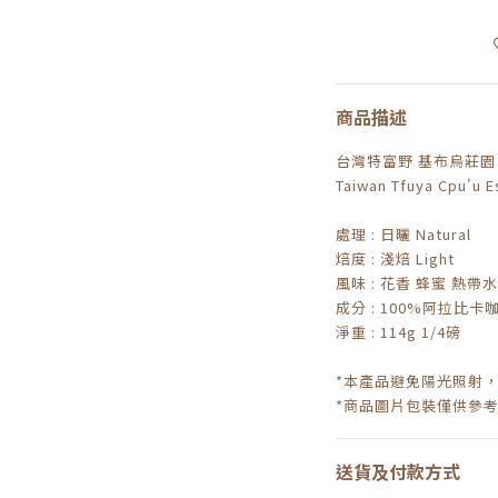
商品描述
台灣特富野 基布烏莊園 
Taiwan Tfuya Cpu'u E
處理 : 日曬 Natural
焙度 : 淺焙 Light
風味 : 花香 蜂蜜 熱帶
成分 : 100%阿拉比卡
淨重 : 114g 1/4磅
*本產品避免陽光照射
*商品圖片包裝僅供參
送貨及付款方式